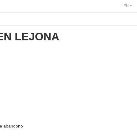
EN
EN LEJONA
de abandono