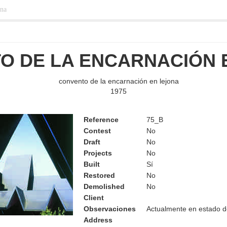
ona
O DE LA ENCARNACIÓN 
convento de la encarnación en lejona
1975
Reference
75_B
Contest
No
Draft
No
Projects
No
Built
Sí
Restored
No
Demolished
No
Client
Observaciones
Actualmente en estado 
Address