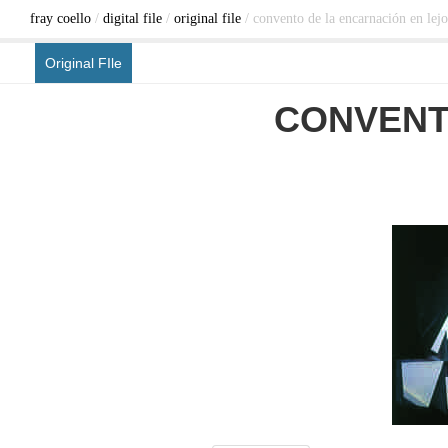
fray coello
/
digital file
/
original file
/ convento de la encarnación en lej
Original FIle
CONVENT