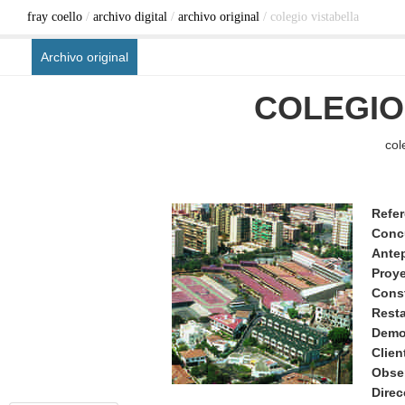
fray coello
/
archivo digital
/
archivo original
/ colegio vistabella
Archivo original
COLEGIO
col
Refer
Conc
Ante
Proy
Cons
Rest
Demo
Clien
Obse
Direc