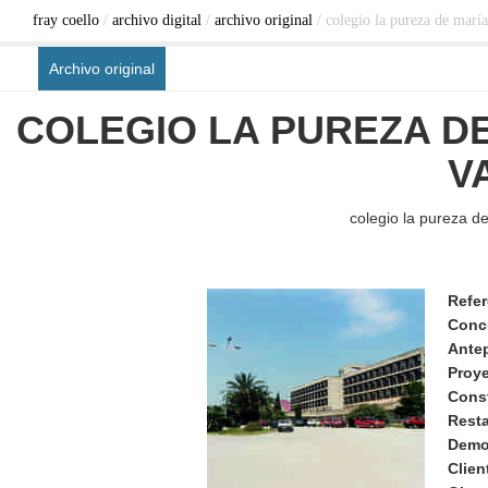
fray coello
/
archivo digital
/
archivo original
/ colegio la pureza de maría
Archivo original
COLEGIO LA PUREZA DE
V
colegio la pureza d
Refer
Conc
Ante
Proy
Cons
Rest
Demo
Clien