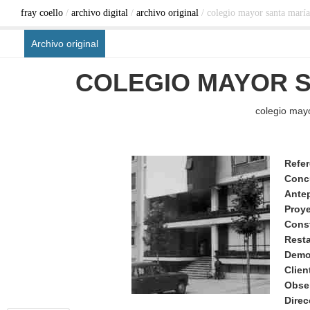
fray coello
/
archivo digital
/
archivo original
/ colegio mayor santa maría
Archivo original
COLEGIO MAYOR S
colegio mayo
Refer
Conc
Ante
Proy
Cons
Rest
Demo
Clien
Obse
Direc